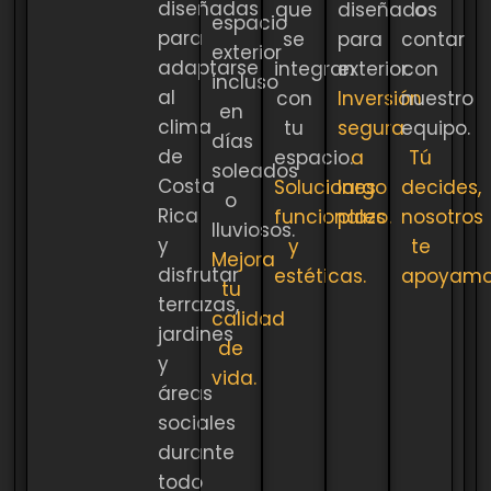
diseñadas
que
diseñados
o
espacio
para
se
para
contar
exterior
adaptarse
integran
exterior.
con
incluso
al
con
Inversión
nuestro
en
clima
tu
segura
equipo.
días
de
espacio.
a
Tú
soleados
Costa
Soluciones
largo
decides,
o
Rica
funcionales
plazo.
nosotros
lluviosos.
y
y
te
Mejora
disfrutar
estéticas.
apoyamo
tu
terrazas,
calidad
jardines
de
y
vida.
áreas
sociales
durante
todo