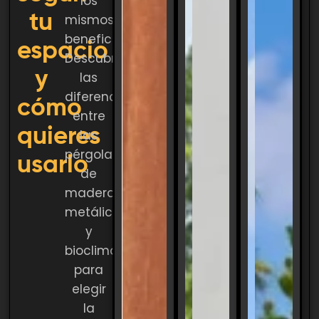
los
tu
mismos
beneficios.
espacio
Descubre
y
las
diferencias
cómo
entre
quieres
las
pérgolas
usarlo
de
madera,
metálicas
y
bioclimáticas
para
elegir
la