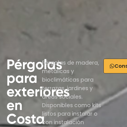
Pérgolas
Pérgolas de madera,
Cons
metálicas y
para
bioclimáticas para
terrazas, jardines y
exteriores
áreas sociales.
en
Disponibles como kits
listos para instalar o
Costa
con instalación