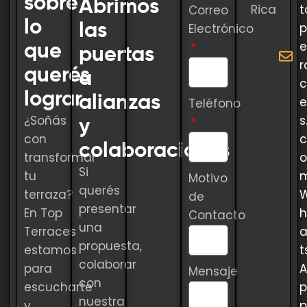
sobre
Abrimos
Rica
t
Correo
lo
p
las
Electrónico
e
que
puertas
r
querés
a
c
lograr
alianzas
e
Teléfono
¿Soñás
s
y
con
c
colaboraciones
transformar
o
Si
tu
Motivo
querés
terraza?
de
presentar
En Top
h
Contacto
una
Terraces
propuesta,
estamos
t
colaborar
para
A
Mensaje
con
escucharte
p
nuestra
y
p