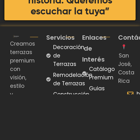
historia. Queremos
escuchar la tuya”
Servicios
Enlaces
Contá
Creamos
Decoración
de
terrazas
de
San
Interés
premium
Terrazas
José,
con
Catálogo
Costa
Remodelación
visión,
Premium
Rica
de Terrazas
estilo
Guias
h
y
Construcción
de
ejecución
de Terrazas
W
diseño
experta.
8
Productos
Blog
Importados
H
Páginas
L
Legales