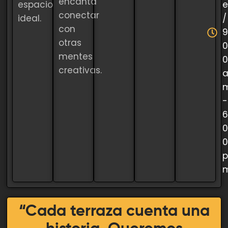
encanta
espacio
e
conectar
ideal.
/
con
9
otras
0
mentes
0
creativas.
-
6
0
0
p
“Cada terraza cuenta una