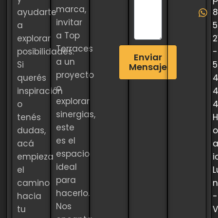
marca,
ayudarte
8
invitar
a
5
a Top
explorar
2
Terraces
posibilidades.
-
Enviar
a un
Si
5
Mensaje
proyecto
querés
o
inspiración
explorar
o
sinergias,
tenés
H
este
dudas,
o
es el
acá
a
espacio
empieza
i
ideal
el
L
para
camino
n
hacerlo.
hacia
-
Nos
tu
V